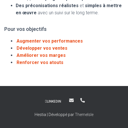
Des préconisations réalistes
et
simples à mettre
en œuvre
avec un suivi sur le long terme.
Pour vos objectifs
Augmenter vos performances
Développer vos ventes
Améliorer vos marges
Renforcer vos atouts
LINKEDIN
Hestia | Développé par
ThemeIsle