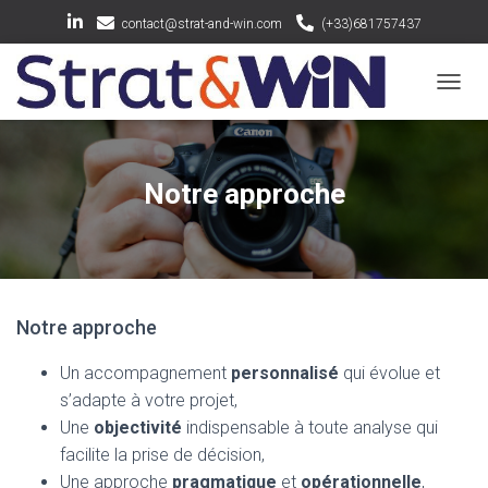
contact@strat-and-win.com
(+33)681757437
OUV
Notre approche
Notre approche
Un accompagnement
personnalisé
qui évolue et
s’adapte à votre projet,
Une
objectivité
indispensable à toute analyse qui
facilite la prise de décision,
Une approche
pragmatique
et
opérationnelle
,