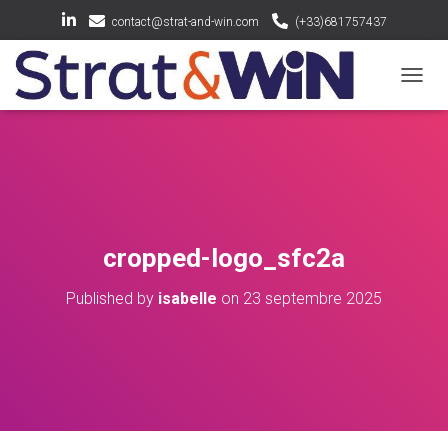
contact@strat-and-win.com
(+33)681757437
OUV
cropped-logo_sfc2a
Published by
isabelle
on
23 septembre 2025