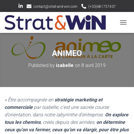
contact@strat-and-win.com
(+33)681757437
OUV
ANIMEO
Published by
isabelle
on
8 avril 2019
« Être accompagnée en
stratégie marketing et
commerciale
par Isabelle, c’est une sacrée course
d’orientation, dans notre labyrinthe d’entreprise.
On explore
tous les chemins
, créés depuis des années,
on détermine
ceux qu’on va fermer, ceux qu’on va élargir, pour être plus