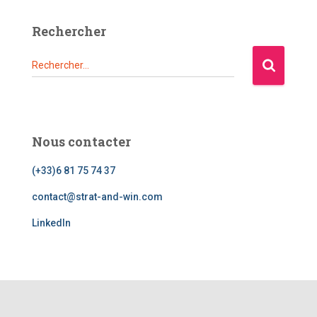
Rechercher
R
Rechercher…
e
c
h
e
r
Nous contacter
c
h
(+33)6 81 75 74 37
e
contact@strat-and-win.com
r
LinkedIn
: